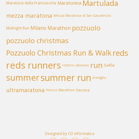
Martulada
Maratonina
Maratona della Franciacorta
mezza maratona
Mezza Maratona di San Gaudenzio
pozzuolo
Milano Marathon
Midnight Run
pozzuolo christmas
reds
Pozzuolo Christmas Run & Walk
reds runners
run
Selfie
ristoro abusivo
summer run
summer
treviglio
ultramaratona
Verona
Venice Marathon
Designed by CD informatica