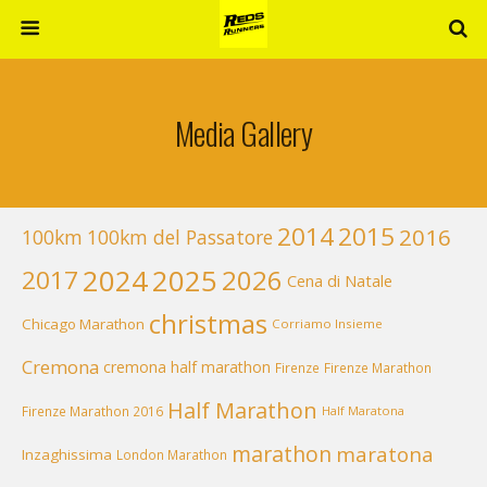
Media Gallery
2014
2015
2016
100km
100km del Passatore
2024
2025
2026
2017
Cena di Natale
christmas
Chicago Marathon
Corriamo Insieme
Cremona
cremona half marathon
Firenze
Firenze Marathon
Half Marathon
Firenze Marathon 2016
Half Maratona
marathon
maratona
Inzaghissima
London Marathon