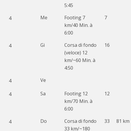
5:45
Me
Footing 7
7
4
km/40 Min. à
6:00
Gi
Corsa di fondo
16
4
(veloce) 12
km/~60 Min. à
4:50
Ve
4
Sa
Footing 12
12
4
km/70 Min. à
6:00
Do
Corsa di fondo
33
81 km
4
33 km/~180