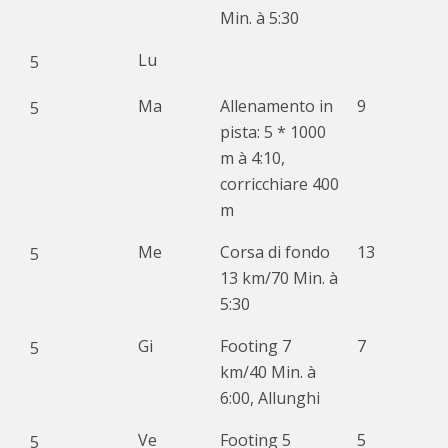
Min. à 5:30
Lu
5
Ma
Allenamento in
9
5
pista: 5 * 1000
m à 4:10,
corricchiare 400
m
Me
Corsa di fondo
13
5
13 km/70 Min. à
5:30
Gi
Footing 7
7
5
km/40 Min. à
6:00, Allunghi
Ve
Footing 5
5
5