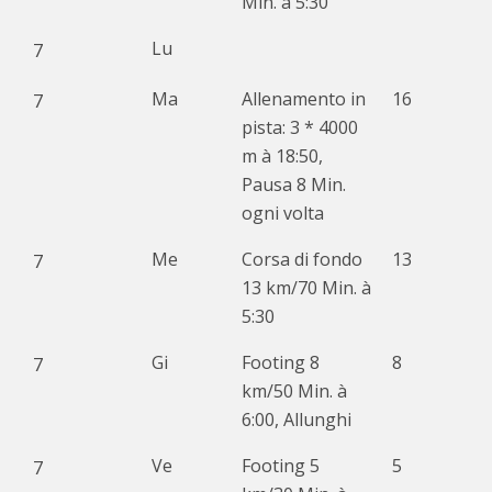
Min. à 5:30
Lu
7
Ma
Allenamento in
16
7
pista: 3 * 4000
m à 18:50,
Pausa 8 Min.
ogni volta
Me
Corsa di fondo
13
7
13 km/70 Min. à
5:30
Gi
Footing 8
8
7
km/50 Min. à
6:00, Allunghi
Ve
Footing 5
5
7