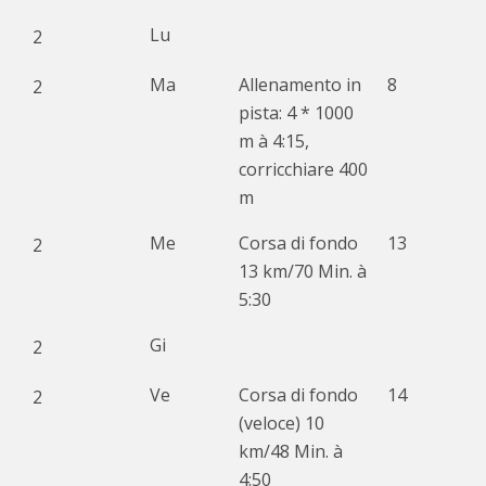
Lu
2
Ma
Allenamento in
8
2
pista: 4 * 1000
m à 4:15,
corricchiare 400
m
Me
Corsa di fondo
13
2
13 km/70 Min. à
5:30
Gi
2
Ve
Corsa di fondo
14
2
(veloce) 10
km/48 Min. à
4:50