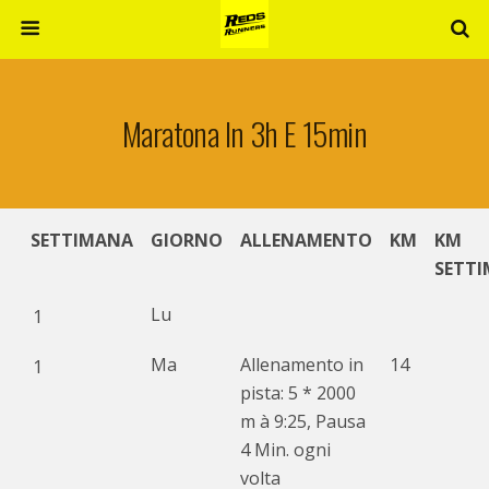
Maratona In 3h E 15min
SETTIMANA
GIORNO
ALLENAMENTO
KM
KM
SETT
Lu
1
Ma
Allenamento in
14
1
pista: 5 * 2000
m à 9:25, Pausa
4 Min. ogni
volta