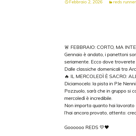
Febbraio 2, 2026
reds runne
2017
2024
2025
🚨 FEBBRAIO: CORTO, MA INTENS
2026
Gennaio è andato, i panettoni son
seriamente. Ecco dove troverete 
Reds & VIPs
Dalle classiche domenicali tra Arc
🔥 IL MERCOLEDÌ È SACRO: A
Diciamocelo: la pista in P.le Nenni
Pozzuolo, sarà che in gruppo si co
mercoledì è incredibile.
Non importa quanto hai lavorato o 
l’hai ancora provato, attento: cr
Goooooo REDS 💛🖤