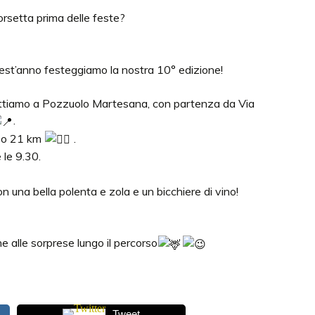
orsetta prima delle feste?
st’anno festeggiamo la nostra 10° edizione!
tiamo a Pozzuolo Martesana, con partenza da Via
.
14 o 21 km
.
 le 9.30.
con una bella polenta e zola e un bicchiere di vino!
 alle sorprese lungo il percorso
Tweet