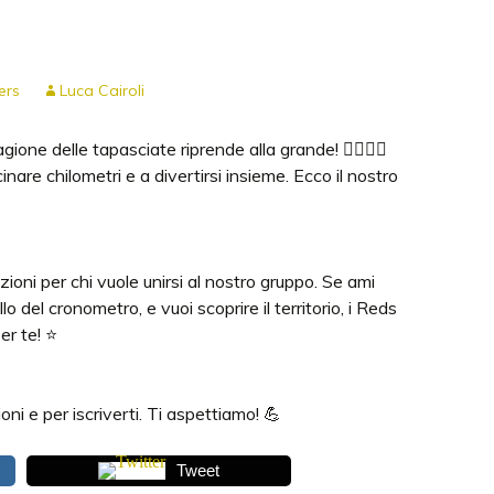
ers
Luca Cairoli
ione delle tapasciate riprende alla grande! 🏃‍♀️🏃‍♂️
are chilometri e a divertirsi insieme. Ecco il nostro
zioni per chi vuole unirsi al nostro gruppo. Se ami
o del cronometro, e vuoi scoprire il territorio, i Reds
r te! ⭐️
ni e per iscriverti. Ti aspettiamo! 💪
Tweet