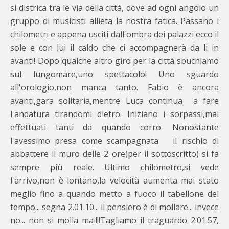
si districa tra le via della città, dove ad ogni angolo un
gruppo di musicisti allieta la nostra fatica. Passano i
chilometri e appena usciti dall'ombra dei palazzi ecco il
sole e con lui il caldo che ci accompagnerà da li in
avanti! Dopo qualche altro giro per la città sbuchiamo
sul lungomare,uno spettacolo! Uno sguardo
all'orologio,non manca tanto. Fabio è ancora
avanti,gara solitaria,mentre Luca continua a fare
l'andatura tirandomi dietro. Iniziano i sorpassi,mai
effettuati tanti da quando corro. Nonostante
l'avessimo presa come scampagnata il rischio di
abbattere il muro delle 2 ore(per il sottoscritto) si fa
sempre più reale. Ultimo chilometro,si vede
l'arrivo,non è lontano,la velocità aumenta mai stato
meglio fino a quando metto a fuoco il tabellone del
tempo... segna 2.01.10... il pensiero è di mollare... invece
no... non si molla mai!!!Tagliamo il traguardo 2.01.57,