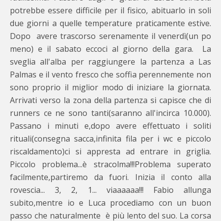
potrebbe essere difficile per il fisico, abituarlo in soli
due giorni a quelle temperature praticamente estive.
Dopo avere trascorso serenamente il venerdì(un po
meno) e il sabato eccoci al giorno della gara. La
sveglia all'alba per raggiungere la partenza a Las
Palmas e il vento fresco che soffia perennemente non
sono proprio il miglior modo di iniziare la giornata.
Arrivati verso la zona della partenza si capisce che di
runners ce ne sono tanti(saranno all'incirca 10.000).
Passano i minuti e,dopo avere effettuato i soliti
rituali(consegna sacca,infinita fila per i wc e piccolo
riscaldamento)ci si appresta ad entrare in griglia.
Piccolo problema...è stracolma!!!Problema superato
facilmente,partiremo da fuori. Inizia il conto alla
rovescia... 3, 2, 1... viaaaaaa!!! Fabio allunga
subito,mentre io e Luca procediamo con un buon
passo che naturalmente è più lento del suo. La corsa