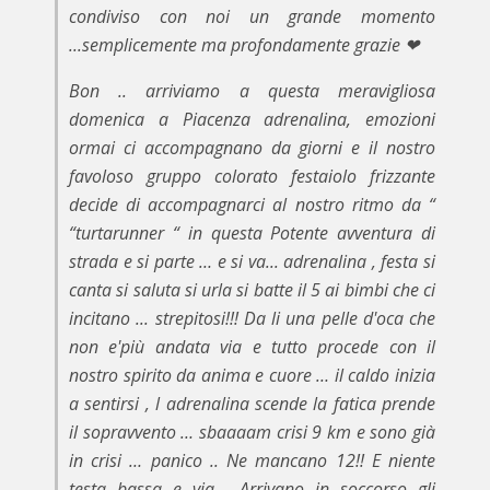
condiviso con noi un grande momento
...semplicemente ma profondamente grazie ❤
Bon .. arriviamo a questa meravigliosa
domenica a Piacenza adrenalina, emozioni
ormai ci accompagnano da giorni e il nostro
favoloso gruppo colorato festaiolo frizzante
decide di accompagnarci al nostro ritmo da “
“turtarunner “ in questa Potente avventura di
strada e si parte … e si va... adrenalina , festa si
canta si saluta si urla si batte il 5 ai bimbi che ci
incitano ... strepitosi!!! Da li una pelle d'oca che
non e'più andata via e tutto procede con il
nostro spirito da anima e cuore … il caldo inizia
a sentirsi , l adrenalina scende la fatica prende
il sopravvento … sbaaaam crisi 9 km e sono già
in crisi … panico .. Ne mancano 12!! E niente
testa bassa e via… Arrivano in soccorso gli