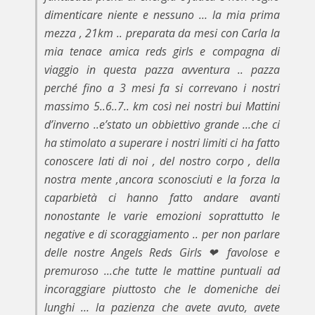
dimenticare niente e nessuno … la mia prima
mezza , 21km .. preparata da mesi con Carla la
mia tenace amica reds girls e compagna di
viaggio in questa pazza avventura .. pazza
perché fino a 3 mesi fa si correvano i nostri
massimo 5..6..7.. km così nei nostri bui Mattini
d’inverno ..e’stato un obbiettivo grande ...che ci
ha stimolato a superare i nostri limiti ci ha fatto
conoscere lati di noi , del nostro corpo , della
nostra mente ,ancora sconosciuti e la forza la
caparbietà ci hanno fatto andare avanti
nonostante le varie emozioni soprattutto le
negative e di scoraggiamento .. per non parlare
delle nostre Angels Reds Girls ❤ favolose e
premuroso ...che tutte le mattine puntuali ad
incoraggiare piuttosto che le domeniche dei
lunghi … la pazienza che avete avuto, avete