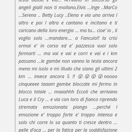
angeli gialli non ti mollano,Elvis ...Inge ..MarCo
...Serena .. Betty Lucy ..Elena e via uno arriva l
altro e poi l altra e cantano e incitano e ti
caricano della loro energia … ma tu… cioe’ io , li
voglio solo ...mandare.... a Fanculo!! la crisi
ormai e’ in corso ed e’ pazzesca vuoi solo
fermarti … ma vai e vai e corri e vai e i km
passano ...le gambe non vanno la testa ancora
meno mi isolo e mi illudo che siano gli ultimi 2
km … invece ancora 5 !! 😲😲😲😲noooo
cinqueeee taaam gambe bloccate mi fermo in
blocco totale … maaahhh Eccoli che arrivano
Luca e il Cry … e via con loro di fianco riprendo
stremata emozionata piango ...perché l
emozione e’ troppo forte e’ troppo intensa e
solo chi corre lo sa quanto ti cresce dentro …
pelle d'oca … per la fatica per la soddisfazione