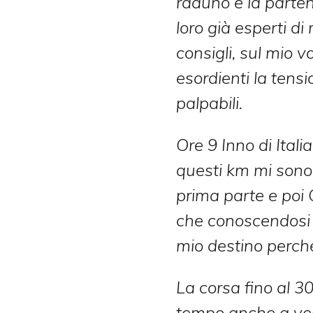
raduno e la partenz
loro già esperti d
consigli, sul mio vo
esordienti la tens
palpabili.
Ore 9 Inno di Itali
questi km mi sono
prima parte e poi
che conoscendosi 
mio destino perché
La corsa fino al 3
tempo anche a ve