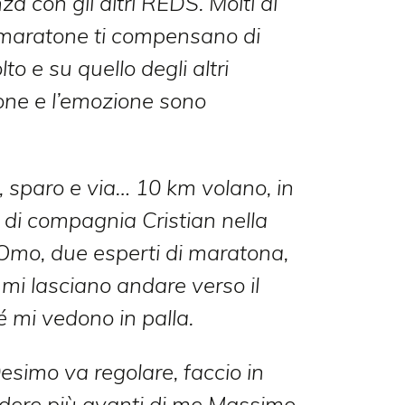
a con gli altri REDS. Molti di
i maratone ti compensano di
lto e su quello degli altri
ione e l’emozione sono
a, sparo e via… 10 km volano, in
 di compagnia Cristian nella
 Omo, due esperti di maratona,
mi lasciano andare verso il
 mi vedono in palla.
0esimo va regolare, faccio in
dere più avanti di me Massimo