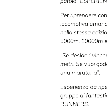
parola “ESPERIEN
Per riprendere con 
locomotiva umana 
nella stessa edizi
5000m, 10000m e
“Se desideri vince
metri. Se vuoi god
una maratona”.
Esperienza da ripe
gruppo di fantas
RUNNERS.