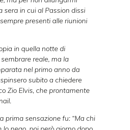
Trail 2014
Franciacorta 2015
2016
a sera in cui al Passion dissi
Ranbir 2014
10km delle Stelle 2015
Half Maratona
Cremona 2016
i sempre presenti alle riunioni
Berlin 2014
Maratonina di
Cremona 2015
Pozzuolo Christmas
Run Walk 2016
Verona Cangrande
Half Marathon 2014
Venice Marathon 2015
opia in quella notte di
Firenze Marathon
2016
Maratonina di Crema
Cena di Natale 2015
sembrare reale, ma la
2014
parata nel primo anno da
Pozzuolo Christmas
spinsero subito a chiedere
2014
ico Zio Elvis, che prontamente
ail.
 la prima sensazione fu: “Ma chi
n lo nego, poi però giorno dopo