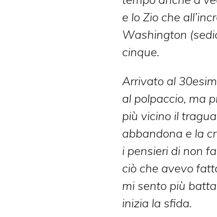
e lo Zio che all’inc
Washington (sedic
cinque.
Arrivato al 30esim
al polpaccio, ma 
più vicino il tragu
abbandona e la cri
i pensieri di non 
ciò che avevo fat
mi sento più batta
inizia la sfida.