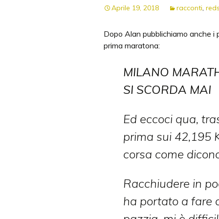
Aprile 19, 2018
racconti
,
red
2017
Dopo Alan pubblichiamo anche i p
2024
prima maratona:
2025
MILANO MARATH
2026
SI SCORDA MAI
Reds & VIPs
Ed eccoci qua, tra
prima sui 42,195 
corsa come dicon
Racchiudere in poc
ha portato a fare q
pazzia, mi è diffic